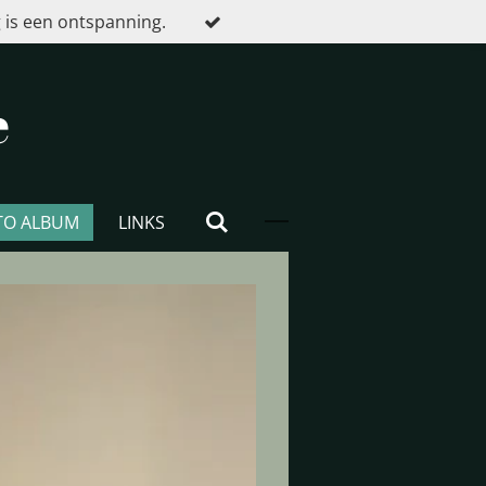
 is een ontspanning.
e
TO ALBUM
LINKS